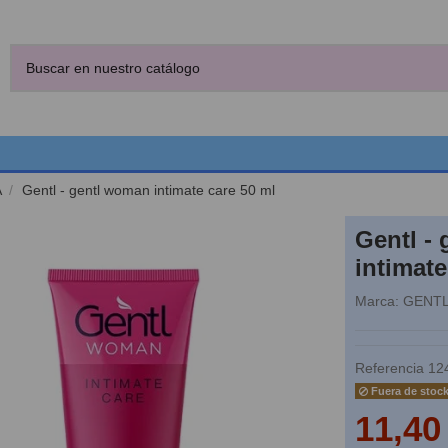
A
Gentl - gentl woman intimate care 50 ml
Gentl -
intimate
Marca:
GENT
Referencia
12
Fuera de stoc
11,40