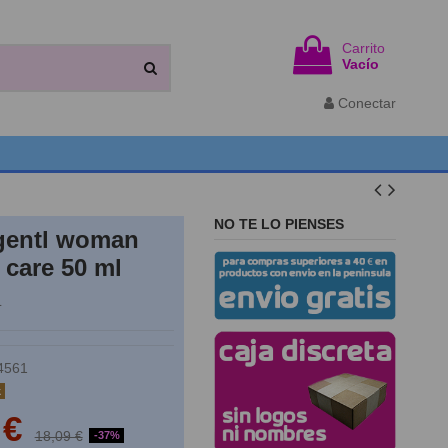
Carrito
Vacío
Conectar
NO TE LO PIENSES
 gentl woman
 care 50 ml
L
4561
k
 €
18,09 €
-37%