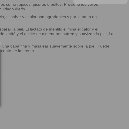
es como rojeces, picores o bultos. Previene los vellos
cuidado diario.
ia; el sabor y el olor son agradables y por lo tanto no
ar la piel. El lactato de mentilo elimina el calor y el
e karité y el aceite de almendras nutren y suavizan la piel. La
car una capa fina y masajear suavemente sobre la piel. Puede
scante de la crema.