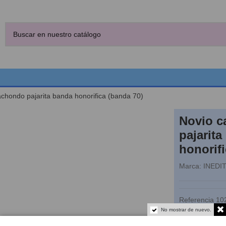
chondo pajarita banda honorifica (banda 70)
Novio 
pajarita
honorifi
Marca:
INEDI
Referencia
10
No mostrar de nuevo.
Fuera de stoc