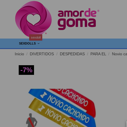
sexdoll
SEXDOLLS
Inicio
DIVERTIDOS
DESPEDIDAS
PARA EL
Novio ca
-7%