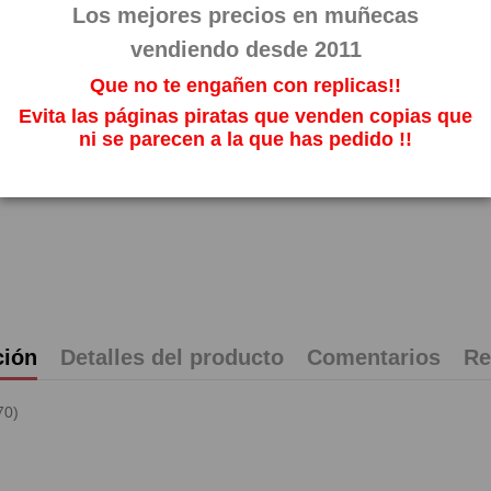
5,71 
Los mejores precios en muñecas
Impuestos incl
vendiendo desde 2011
Que no te engañen con replicas!!
Evita las páginas piratas que venden copias que
ni se parecen a la que has pedido !!
ción
Detalles del producto
Comentarios
Re
70)