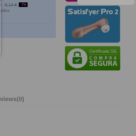
€
6,14 €
-7%
uidos
views
(0)