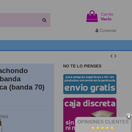
Carrito
Vacío
Conectar
NO TE LO PIENSES
cachondo
 banda
ca (banda 70)
T
2964
OPINIONES CLIENTES
k