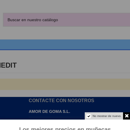
NEDIT
CONTACTE CON NOSOTROS
AMOR DE GOMA S.L.
No mostrar de nuevo.
info@amordegoma.com
Los mejores precios en muñecas