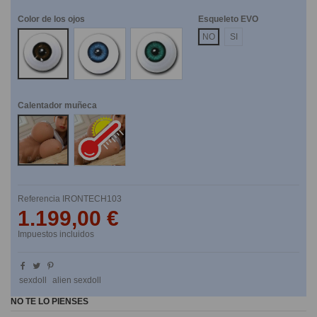
Color de los ojos
Esqueleto EVO
Marrones
Azules
Verdes
NO
SI
Calentador muñeca
No
Si
Referencia
IRONTECH103
1.199,00 €
Impuestos incluidos
sexdoll
alien sexdoll
NO TE LO PIENSES