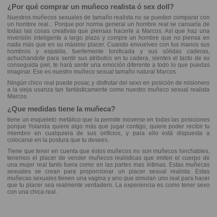
¿Por qué comprar un muñeco realista ó sex doll?
Nuestros muñecos sexuales de tamaño realista no se pueden comparar con
un hombre real... Porque por norma general un hombre real se cansaría de
todas las cosas creativas que piensas hacerle a Marcos. Así que haz una
inversión inteligente a largo plazo y compre un hombre que no piensa en
nada más que en su máximo placer. Cuando envuelves con tus manos sus
hombros y espalda, fuertemente tonificada y sus sólidas caderas,
achuchandote para sentir sus atributos en tu cadera, sientes el tacto de su
conseguida piel, te hará sentir una emoción diferente a todo lo que puedas
imaginar. Ese es nuestro muñeco sexual tamaño natural Marcos
Ningún chico real puede posar, y disfrutar del sexo en posición de misionero
a la vieja usanza tan fantásticamente como nuestro muñeco sexual realista
Marcos.
¿Que medidas tiene la muñeca?
tiene un esqueleto metálico que la permite moverse en todas las posiciones
porque Yolanda quiere algo más que jugar contigo, quiere poder recibir tu
miembro en cualquiera de sus orificios, y para ello está dispuesta a
colocarse en la postura que tu desees.
Tiene que tener en cuenta que éstos muñecos no son muñecos hinchables,
tenemos el placer de vender muñecos realísticas que imiten el cuerpo de
una mujer real tanto fuera como en las partes mas íntimas. Estas muñecas
sexuales se crean para proporcionar un placer sexual realista. Estas
muñecas sexuales tienen una vagina y ano que simulan uno real para hacer
que tu placer sea realmente verdadero. La experiencia es como tener sexo
con una chica real.