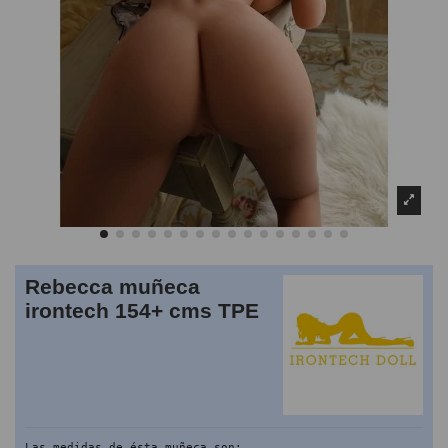
Rebecca muñeca
irontech 154+ cms TPE
Las medidas de ésta muñeca son: