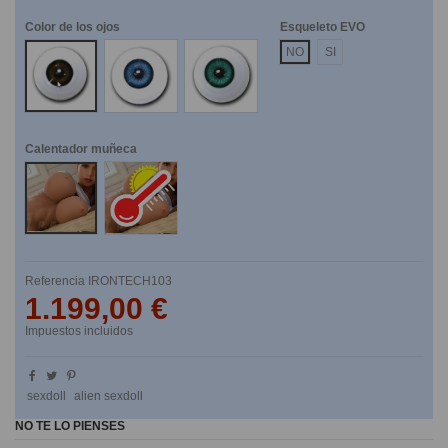
Color de los ojos
Esqueleto EVO
Marrones
Azules
Verdes
NO
SI
Calentador muñeca
No
Si
Referencia
IRONTECH103
1.199,00 €
Impuestos incluidos
sexdoll
alien sexdoll
NO TE LO PIENSES