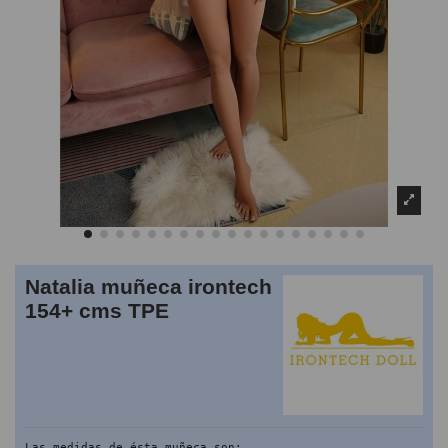
Natalia muñeca irontech
154+ cms TPE
Las medidas de ésta muñeca son: