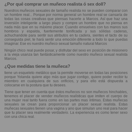
¿Por qué comprar un muñeco realista ó sex doll?
Nuestros muñecos sexuales de tamaño realista no se pueden comparar con
un hombre real... Porque por norma general un hombre real se cansaría de
todas las cosas creativas que piensas hacerle a Marcos. Así que haz una
inversión inteligente a largo plazo y compre un hombre que no piensa en
nada más que en su máximo placer. Cuando envuelves con tus manos sus
hombros y espalda, fuertemente tonificada y sus sólidas caderas,
achuchandote para sentir sus atributos en tu cadera, sientes el tacto de su
conseguida piel, te hará sentir una emoción diferente a todo lo que puedas
imaginar. Ese es nuestro muñeco sexual tamaño natural Marcos
Ningún chico real puede posar, y disfrutar del sexo en posición de misionero
a la vieja usanza tan fantásticamente como nuestro muñeco sexual realista
Marcos.
¿Que medidas tiene la muñeca?
tiene un esqueleto metálico que la permite moverse en todas las posiciones
porque Yolanda quiere algo más que jugar contigo, quiere poder recibir tu
miembro en cualquiera de sus orificios, y para ello está dispuesta a
colocarse en la postura que tu desees.
Tiene que tener en cuenta que éstos muñecos no son muñecos hinchables,
tenemos el placer de vender muñecos realísticas que imiten el cuerpo de
una mujer real tanto fuera como en las partes mas íntimas. Estas muñecas
sexuales se crean para proporcionar un placer sexual realista. Estas
muñecas sexuales tienen una vagina y ano que simulan uno real para hacer
que tu placer sea realmente verdadero. La experiencia es como tener sexo
con una chica real.