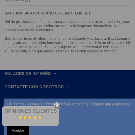
BACI BRA SKIRT CUFF AND COLLAR CHAIN SET.
Set de presidiaria de 4 piezas compuesto por un top a rayas, una falda, unas
esposas de encaje y un collar con unas mini esposas decorativas. No
incluye el resto de accesorios.
Baci Lingerie
es el referente de lencería elegante y seductora.
Baci Lingerie
ha logrado una colección innovadora que se ha convertido en el símbolo del
lujo al alcance de todos. Belleza y lujo no deben reservarse exclusivamente
a una minoría, sino que deben estar a disposición de todo el mundo.
ENLACES DE INTERÉS
CONTACTE CON NOSOTROS
Utilizamos Cookies, si continúas navegando consideramos que aceptas su
uso.
OPINIONES CLIENTES
Leer condiciones
Aceptar
NEWSLETTER