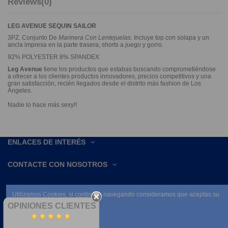
Reviews
(0)
LEG AVENUE SEQUIN SAILOR
3PZ. Conjunto De
Marinera Con Lentejuelas.
Incluye top con solapa y un
ancla impresa en la parte trasera, shorts a juego y gorro.
92% POLYESTER 8% SPANDEX
Leg Avenue
tiene los productos que estabas buscando comprometiéndose
a ofrecer a los clientes productos innovadores, precios competitivos y una
gran satisfacción, recién llegados desde el distrito más fashion de Los
Ángeles.
Nadie lo hace más sexy!!
ENLACES DE INTERÉS
CONTACTE CON NOSOTROS
Utilizamos Cookies, si continúas navegando consideramos que aceptas su
uso.
OPINIONES CLIENTES
Leer condiciones