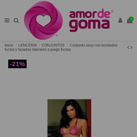
0
Inicio
LENCERIA
CONJUNTOS
Conjunto sexy con bordados
fucsia y lazadas laterales a juego fucsia
-21%