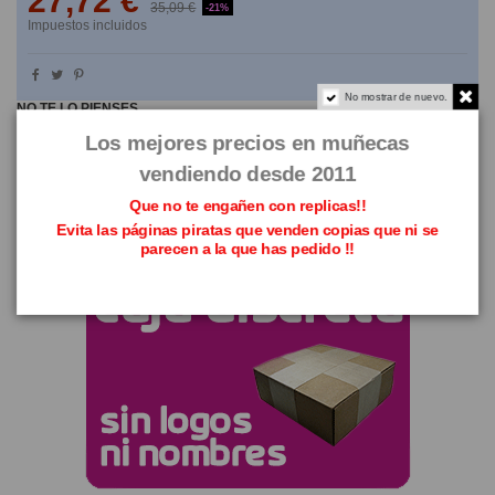
27,72 €
35,09 €
-21%
Impuestos incluidos
No mostrar de nuevo.
NO TE LO PIENSES
Los mejores precios en muñecas
vendiendo desde 2011
Que no te engañen con replicas!!
Evita las páginas piratas que venden copias que ni se
parecen a la que has pedido !!