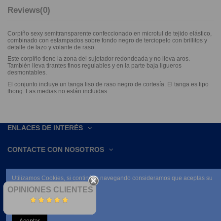
Reviews
(0)
Corpiño sexy semitransparente confeccionado en microtul de tejido elástico,
combinado con estampados sobre fondo negro de terciopelo con brillitos y
detalle de lazo y volante de raso.
Este corpiño tiene la zona del sujetador redondeada y no lleva aros.
También lleva tirantes finos regulables y en la parte baja ligueros
desmontables.
El conjunto incluye un tanga liso de raso negro de cortesía. El tanga es tipo
thong. Las medias no están incluidas.
ENLACES DE INTERÉS
CONTACTE CON NOSOTROS
Utilizamos Cookies, si continúas navegando consideramos que aceptas su
uso.
OPINIONES CLIENTES
Leer condiciones