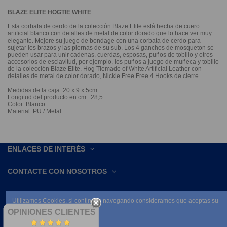
BLAZE ELITE HOGTIE WHITE
Esta corbata de cerdo de la colección Blaze Elite está hecha de cuero
artificial blanco con detalles de metal de color dorado que lo hace ver muy
elegante. Mejore su juego de bondage con una corbata de cerdo para
sujetar los brazos y las piernas de su sub. Los 4 ganchos de mosqueton se
pueden usar para unir cadenas, cuerdas, esposas, puños de tobillo y otros
accesorios de esclavitud, por ejemplo, los puños a juego de muñeca y tobillo
de la colección Blaze Elite. Hog Tiemade of White Artificial Leather con
detalles de metal de color dorado, Nickle Free Free 4 Hooks de cierre
Medidas de la caja: 20 x 9 x 5cm
Longitud del producto en cm.: 28,5
Color: Blanco
Material: PU / Metal
ENLACES DE INTERÉS
CONTACTE CON NOSOTROS
Utilizamos Cookies, si continúas navegando consideramos que aceptas su
uso.
OPINIONES CLIENTES
Leer condiciones