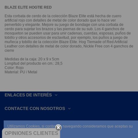
BLAZE ELITE HOGTIE RED
Esta corbata de cerdo de la colección Blaze Elite está hecha de cuero
artificial rojo con detalles de metal de color dorado que lo hace ver
pervertido y elegante. Mejore su juego de bondage con una corbata de
cerdo para sujetar los brazos y las piernas de su sub. Los 4 ganchos de
mosqueton se pueden usar para unir cadenas, cuerdas, esposas, puños de
tobillo y otros accesorios de esclavitud, por ejemplo, los puños a juego de
muñeca y tobillo de la colección Blaze Elite. Hog Tiemade of Red Artificial
Leather con detalles de metal de color dorado, Nickle Free con 4 ganchos de
cierre
Medidas de la caja: 20 x 9 x 5cm
Longitud del producto en cm.: 28,5
Color: Rojo
Material: PU / Metal
ENLACES DE INTERÉS
CONTACTE CON NOSOTROS
Utilizamos Cookies, si continúas navegando consideramos que aceptas su
uso.
OPINIONES CLIENTES