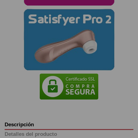
Descripción
Detalles del producto