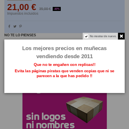
21,00 €
35,00 €
-40%
Impuestos incluidos
NO TE LO PIENSES
No mostrar de nuevo.
Los mejores precios en muñecas
vendiendo desde 2011
Que no te engañen con replicas!!
Evita las páginas piratas que venden copias que ni se
parecen a la que has pedido !!