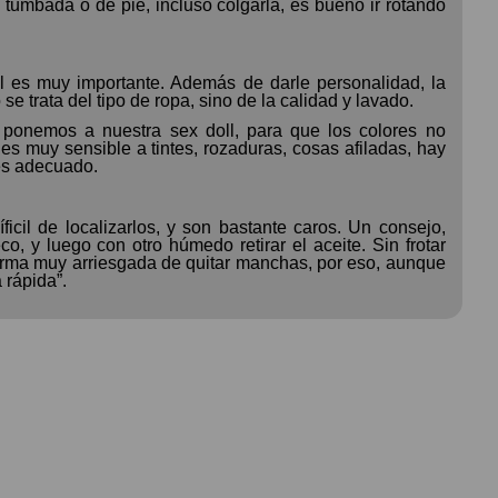
 tumbada o de pie, incluso colgarla, es bueno ir rotando
 es muy importante. Además de darle personalidad, la
e trata del tipo de ropa, sino de la calidad y lavado.
e ponemos a nuestra sex doll, para que los colores no
 es muy sensible a tintes, rozaduras, cosas afiladas, hay
es adecuado.
icil de localizarlos, y son bastante caros. Un consejo,
o, y luego con otro húmedo retirar el aceite. Sin frotar
forma muy arriesgada de quitar manchas, por eso, aunque
 rápida”.