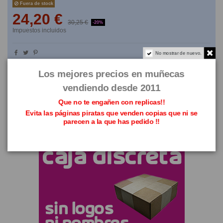
Fuera de stock
24,20 €
30,25 €
-20%
Impuestos incluidos
No mostrar de nuevo.
NO TE LO PIENSES
Los mejores precios en muñecas
vendiendo desde 2011
Que no te engañen con replicas!!
Evita las páginas piratas que venden copias que ni se
parecen a la que has pedido !!