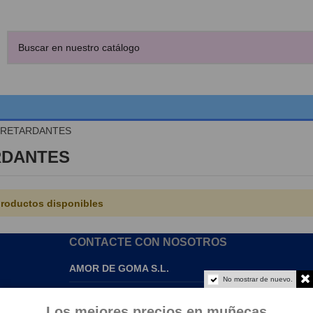
RETARDANTES
RDANTES
roductos disponibles
CONTACTE CON NOSOTROS
AMOR DE GOMA S.L.
No mostrar de nuevo.
info@amordegoma.com
Los mejores precios en muñecas