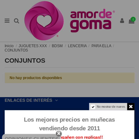
0
Inicio
JUGUETES XXX
BDSM
LENCERIA
PARA ELLA
CONJUNTOS
CONJUNTOS
No hay productos disponibles
ENLACES DE INTERÉS
No mostrar de nuevo.
CONTACTE CON NOSOTROS
Los mejores precios en muñecas
vendiendo desde 2011
Que no te engañen con replicas!!