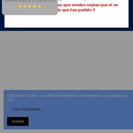
OPINIONES CLIENTES
Evita las páginas piratas que venden copias que ni se
parecen a la que has pedido !!
NEWSLETTER
Utilizamos Cookies, si continúas navegando consideramos que aceptas su
uso.
Leer condiciones
Aceptar