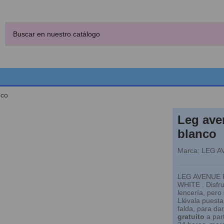
nco
Leg ave
blanco
Marca:
LEG A
LEG AVENUE 
WHITE . Disfru
lencería, pero 
Llévala puesta
falda, para dar
gratuito
a part