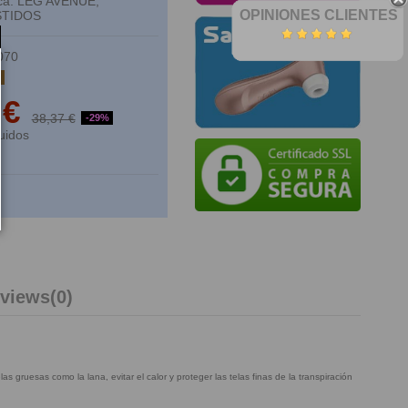
rca: LEG AVENUE,
OPINIONES CLIENTES
ESTIDOS
070
k
 €
38,37 €
-29%
uidos
views
(0)
as gruesas como la lana, evitar el calor y proteger las telas finas de la transpiración