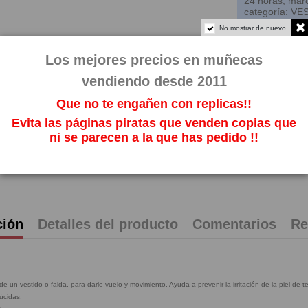
24 horas, ma
categoría: V
No mostrar de nuevo.
Referencia
71
Los mejores precios en muñecas
Fuera de stoc
27,24
vendiendo desde 2011
Impuestos incl
Que no te engañen con replicas!!
Evita las páginas piratas que venden copias que
ni se parecen a la que has pedido !!
ción
Detalles del producto
Comentarios
Re
e un vestido o falda, para darle vuelo y movimiento. Ayuda a prevenir la irritación de la piel de tel
lúcidas.