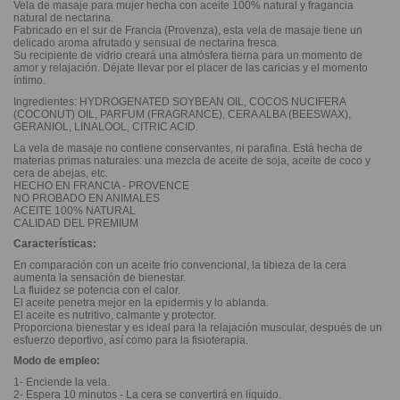
Vela de masaje para mujer hecha con aceite 100% natural y fragancia
natural de nectarina.
Fabricado en el sur de Francia (Provenza), esta vela de masaje tiene un
delicado aroma afrutado y sensual de nectarina fresca.
Su recipiente de vidrio creará una atmósfera tierna para un momento de
amor y relajación. Déjate llevar por el placer de las caricias y el momento
íntimo.
Ingredientes: HYDROGENATED SOYBEAN OIL, COCOS NUCIFERA
(COCONUT) OIL, PARFUM (FRAGRANCE), CERA ALBA (BEESWAX),
GERANIOL, LINALOOL, CITRIC ACID.
La vela de masaje no contiene conservantes, ni parafina. Está hecha de
materias primas naturales: una mezcla de aceite de soja, aceite de coco y
cera de abejas, etc.
HECHO EN FRANCIA - PROVENCE
NO PROBADO EN ANIMALES
ACEITE 100% NATURAL
CALIDAD DEL PREMIUM
Características:
En comparación con un aceite frío convencional, la tibieza de la cera
aumenta la sensación de bienestar.
La fluidez se potencia con el calor.
El aceite penetra mejor en la epidermis y lo ablanda.
El aceite es nutritivo, calmante y protector.
Proporciona bienestar y es ideal para la relajación muscular, después de un
esfuerzo deportivo, así como para la fisioterapia.
Modo de empleo:
1- Enciende la vela.
2- Espera 10 minutos - La cera se convertirá en líquido.