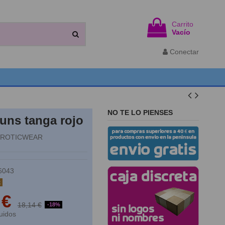
Carrito
Vacío
Conectar
NO TE LO PIENSES
uns tanga rojo
EROTICWEAR
6043
k
 €
18,14 €
-18%
uidos