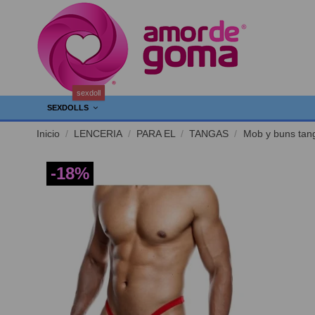
sexdoll
SEXDOLLS
Inicio
LENCERIA
PARA EL
TANGAS
Mob y buns tang
-18%