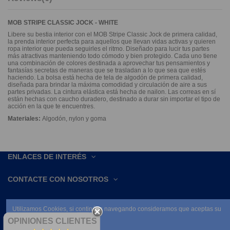
MOB STRIPE CLASSIC JOCK - WHITE
Libere su bestia interior con el MOB Stripe Classic Jock de primera calidad,
la prenda interior perfecta para aquellos que llevan vidas activas y quieren
ropa interior que pueda seguirles el ritmo. Diseñado para lucir tus partes
más atractivas manteniendo todo cómodo y bien protegido. Cada uno tiene
una combinación de colores destinada a aprovechar tus pensamientos y
fantasías secretas de maneras que se trasladan a lo que sea que estés
haciendo. La bolsa está hecha de tela de algodón de primera calidad,
diseñada para brindar la máxima comodidad y circulación de aire a sus
partes privadas. La cintura elástica está hecha de nailon. Las correas en sí
están hechas con caucho duradero, destinado a durar sin importar el tipo de
acción en la que te encuentres.
Materiales:
Algodón, nylon y goma
ENLACES DE INTERÉS
CONTACTE CON NOSOTROS
Utilizamos Cookies, si continúas navegando consideramos que aceptas su
uso.
OPINIONES CLIENTES