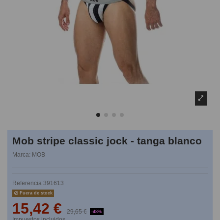
Mob stripe classic jock - tanga blanco
Marca:
MOB
Referencia
391613
Fuera de stock
15,42 €
29,65 €
-48%
Impuestos incluidos