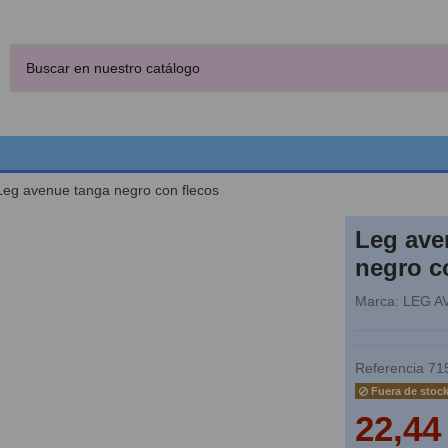
Leg avenue tanga negro con flecos
Leg ave
negro c
Marca:
LEG A
Referencia
71
Fuera de stoc
22,44