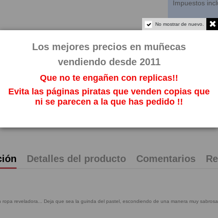
Impuestos incl
No mostrar de nuevo.
Los mejores precios en muñecas
vendiendo desde 2011
Que no te engañen con replicas!!
Evita las páginas piratas que venden copias que
ni se parecen a la que has pedido !!
ción
Detalles del producto
Comentarios
Re
on ropa reveladora... Deja que sea la guinda del pastel, escondiendo de una manera muy sabrosa