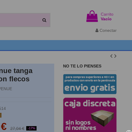
Carrito
Vacío
Conectar
NO TE LO PIENSES
nue tanga
on flecos
VENUE
514
k
 €
27,04 €
-17%