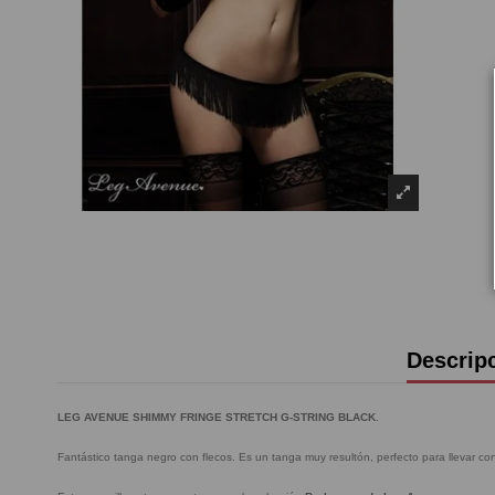
Descrip
LEG AVENUE SHIMMY FRINGE STRETCH G-STRING BLACK
.
Fantástico tanga negro con flecos. Es un tanga muy resultón, perfecto para llevar c