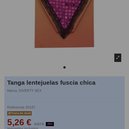
Tanga lentejuelas fuscia chica
Marca:
DIVERTY SEX
Referencia
30187
Fuera de stock
5,26 €
6,57 €
-20%
Impuestos incluidos