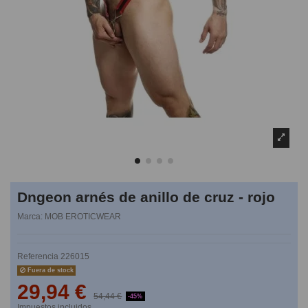
Dngeon arnés de anillo de cruz - rojo
Marca:
MOB EROTICWEAR
Referencia
226015
Fuera de stock
29,94 €
54,44 €
-45%
Impuestos incluidos