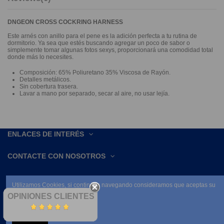
DNGEON CROSS COCKRING HARNESS
Este arnés con anillo para el pene es la adición perfecta a tu rutina de
dormitorio. Ya sea que estés buscando agregar un poco de sabor o
simplemente tomar algunas fotos sexys, proporcionará una comodidad total
donde más lo necesites.
Composición: 65% Poliuretano 35% Viscosa de Rayón.
Detalles metálicos.
Sin cobertura trasera.
Lavar a mano por separado, secar al aire, no usar lejía.
ENLACES DE INTERÉS
CONTACTE CON NOSOTROS
Utilizamos Cookies, si continúas navegando consideramos que aceptas su
uso.
OPINIONES CLIENTES
Leer condiciones