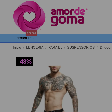
sexdoll
SEXDOLLS
Inicio
LENCERIA
PARA EL
SUSPENSORIOS
Dngeon 
-48%