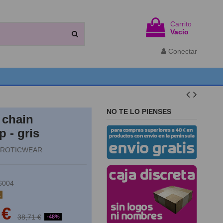
Carrito
Vacío
Conectar
NO TE LO PIENSES
 chain
p - gris
EROTICWEAR
6004
k
 €
38,71 €
-48%