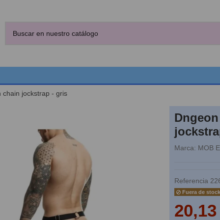
chain jockstrap - gris
Dngeon
jockstra
Marca:
MOB 
Referencia
22
Fuera de stoc
20,13