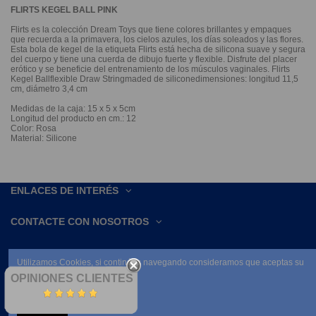
FLIRTS KEGEL BALL PINK
Flirts es la colección Dream Toys que tiene colores brillantes y empaques
que recuerda a la primavera, los cielos azules, los días soleados y las flores.
Esta bola de kegel de la etiqueta Flirts está hecha de silicona suave y segura
del cuerpo y tiene una cuerda de dibujo fuerte y flexible. Disfrute del placer
erótico y se beneficie del entrenamiento de los músculos vaginales. Flirts
Kegel Ballflexible Draw Stringmaded de siliconedimensiones: longitud 11,5
cm, diámetro 3,4 cm
Medidas de la caja: 15 x 5 x 5cm
Longitud del producto en cm.: 12
Color: Rosa
Material: Silicone
ENLACES DE INTERÉS
CONTACTE CON NOSOTROS
Utilizamos Cookies, si continúas navegando consideramos que aceptas su
uso.
OPINIONES CLIENTES
Leer condiciones