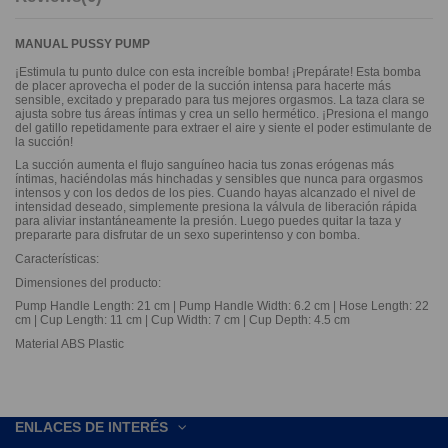
MANUAL PUSSY PUMP
¡Estimula tu punto dulce con esta increíble bomba! ¡Prepárate! Esta bomba
de placer aprovecha el poder de la succión intensa para hacerte más
sensible, excitado y preparado para tus mejores orgasmos. La taza clara se
ajusta sobre tus áreas íntimas y crea un sello hermético. ¡Presiona el mango
del gatillo repetidamente para extraer el aire y siente el poder estimulante de
la succión!
La succión aumenta el flujo sanguíneo hacia tus zonas erógenas más
íntimas, haciéndolas más hinchadas y sensibles que nunca para orgasmos
intensos y con los dedos de los pies. Cuando hayas alcanzado el nivel de
intensidad deseado, simplemente presiona la válvula de liberación rápida
para aliviar instantáneamente la presión. Luego puedes quitar la taza y
prepararte para disfrutar de un sexo superintenso y con bomba.
Características:
Dimensiones del producto:
Pump Handle Length: 21 cm | Pump Handle Width: 6.2 cm | Hose Length: 22
cm | Cup Length: 11 cm | Cup Width: 7 cm | Cup Depth: 4.5 cm
Material ABS Plastic
ENLACES DE INTERÉS