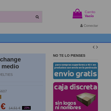
Carrito
Vacío
Conectar
NO TE LO PIENSES
xchange
 medio
ELTIES
5607
k
 €
14,51 €
-23%