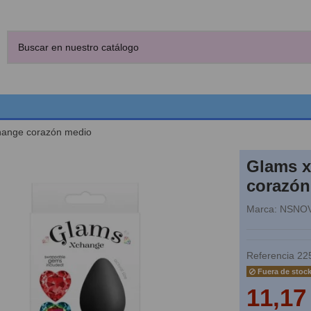
hange corazón medio
Glams 
corazón
Marca:
NSNOV
Referencia
22
Fuera de stoc
11,17