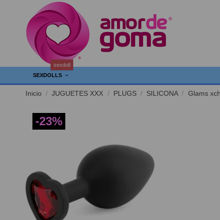
sexdoll
SEXDOLLS
Inicio
JUGUETES XXX
PLUGS
SILICONA
Glams xc
-23%