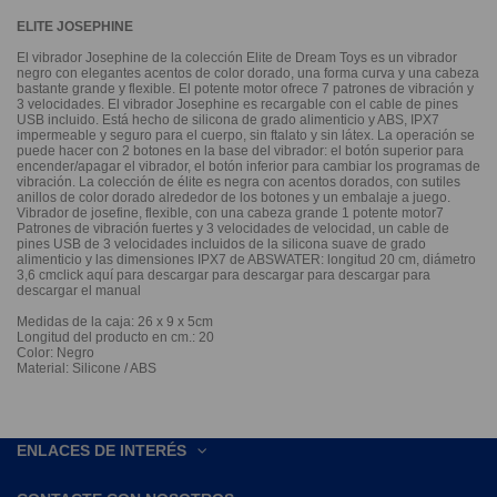
ELITE JOSEPHINE
El vibrador Josephine de la colección Elite de Dream Toys es un vibrador
negro con elegantes acentos de color dorado, una forma curva y una cabeza
bastante grande y flexible. El potente motor ofrece 7 patrones de vibración y
3 velocidades. El vibrador Josephine es recargable con el cable de pines
USB incluido. Está hecho de silicona de grado alimenticio y ABS, IPX7
impermeable y seguro para el cuerpo, sin ftalato y sin látex. La operación se
puede hacer con 2 botones en la base del vibrador: el botón superior para
encender/apagar el vibrador, el botón inferior para cambiar los programas de
vibración. La colección de élite es negra con acentos dorados, con sutiles
anillos de color dorado alrededor de los botones y un embalaje a juego.
Vibrador de josefine, flexible, con una cabeza grande 1 potente motor7
Patrones de vibración fuertes y 3 velocidades de velocidad, un cable de
pines USB de 3 velocidades incluidos de la silicona suave de grado
alimenticio y las dimensiones IPX7 de ABSWATER: longitud 20 cm, diámetro
3,6 cmclick aquí para descargar para descargar para descargar para
descargar el manual
Medidas de la caja: 26 x 9 x 5cm
Longitud del producto en cm.: 20
Color: Negro
Material: Silicone / ABS
ENLACES DE INTERÉS