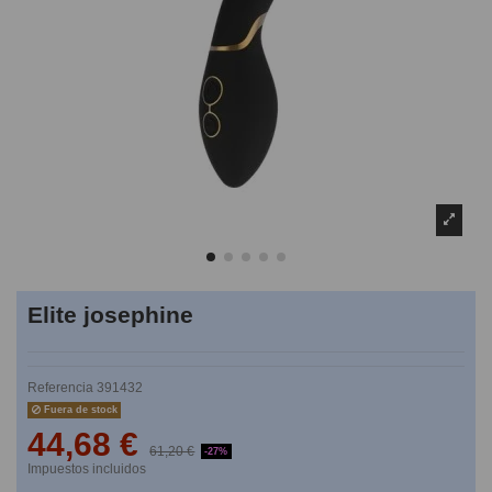
Elite josephine
Referencia
391432
Fuera de stock
44,68 €
61,20 €
-27%
Impuestos incluidos