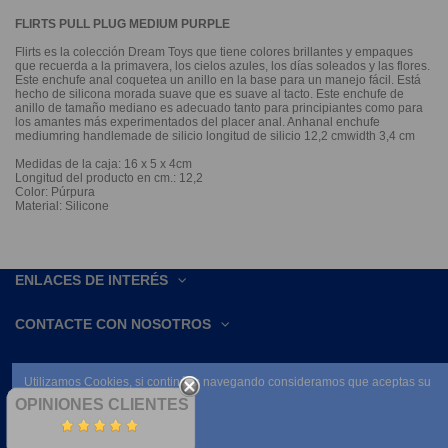
FLIRTS PULL PLUG MEDIUM PURPLE
Flirts es la colección Dream Toys que tiene colores brillantes y empaques
que recuerda a la primavera, los cielos azules, los días soleados y las flores.
Este enchufe anal coquetea un anillo en la base para un manejo fácil. Está
hecho de silicona morada suave que es suave al tacto. Este enchufe de
anillo de tamaño mediano es adecuado tanto para principiantes como para
los amantes más experimentados del placer anal. Anhanal enchufe
mediumring handlemade de silicio longitud de silicio 12,2 cmwidth 3,4 cm
Medidas de la caja: 16 x 5 x 4cm
Longitud del producto en cm.: 12,2
Color: Púrpura
Material: Silicone
ENLACES DE INTERÉS
CONTACTE CON NOSOTROS
Utilizamos Cookies, si continúas navegando consideramos que aceptas su
uso.
OPINIONES CLIENTES
Leer condiciones