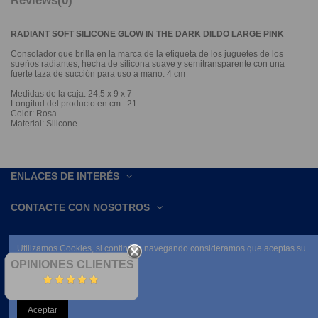
Reviews
(0)
RADIANT SOFT SILICONE GLOW IN THE DARK DILDO LARGE PINK
Consolador que brilla en la marca de la etiqueta de los juguetes de los
sueños radiantes, hecha de silicona suave y semitransparente con una
fuerte taza de succión para uso a mano. 4 cm
Medidas de la caja: 24,5 x 9 x 7
Longitud del producto en cm.: 21
Color: Rosa
Material: Silicone
ENLACES DE INTERÉS
CONTACTE CON NOSOTROS
Utilizamos Cookies, si continúas navegando consideramos que aceptas su
uso.
OPINIONES CLIENTES
Leer condiciones
Aceptar
NEWSLETTER