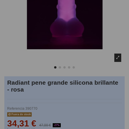
Radiant pene grande silicona brillante
- rosa
Referencia
390770
Fuera de stock
34,31 €
47,00 €
-27%