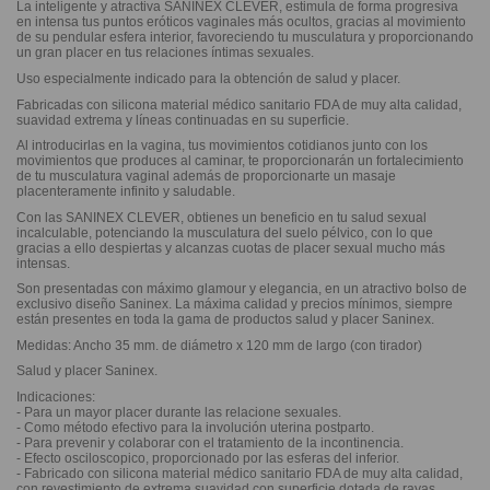
La inteligente y atractiva SANINEX CLEVER, estimula de forma progresiva
en intensa tus puntos eróticos vaginales más ocultos, gracias al movimiento
de su pendular esfera interior, favoreciendo tu musculatura y proporcionando
un gran placer en tus relaciones íntimas sexuales.
Uso especialmente indicado para la obtención de salud y placer.
Fabricadas con silicona material médico sanitario FDA de muy alta calidad,
suavidad extrema y líneas continuadas en su superficie.
Al introducirlas en la vagina, tus movimientos cotidianos junto con los
movimientos que produces al caminar, te proporcionarán un fortalecimiento
de tu musculatura vaginal además de proporcionarte un masaje
placenteramente infinito y saludable.
Con las SANINEX CLEVER, obtienes un beneficio en tu salud sexual
incalculable, potenciando la musculatura del suelo pélvico, con lo que
gracias a ello despiertas y alcanzas cuotas de placer sexual mucho más
intensas.
Son presentadas con máximo glamour y elegancia, en un atractivo bolso de
exclusivo diseño Saninex. La máxima calidad y precios mínimos, siempre
están presentes en toda la gama de productos salud y placer Saninex.
Medidas: Ancho 35 mm. de diámetro x 120 mm de largo (con tirador)
Salud y placer Saninex.
Indicaciones:
- Para un mayor placer durante las relacione sexuales.
- Como método efectivo para la involución uterina postparto.
- Para prevenir y colaborar con el tratamiento de la incontinencia.
- Efecto osciloscopico, proporcionado por las esferas del inferior.
- Fabricado con silicona material médico sanitario FDA de muy alta calidad,
con revestimiento de extrema suavidad con superficie dotada de rayas