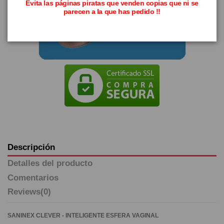
Evita las páginas piratas que venden copias que ni se
parecen a la que has pedido !!
Descripción
Detalles del producto
Comentarios
Reviews
(0)
SANINEX CLEVER - INTELIGENTE ESFERA VAGINAL