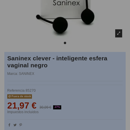
Saninex clever - inteligente esfera
vaginal negro
Marca:
SANINEX
Referencia
85270
Fuera de stock
21,97 €
30,09 €
-27%
Impuestos incluidos