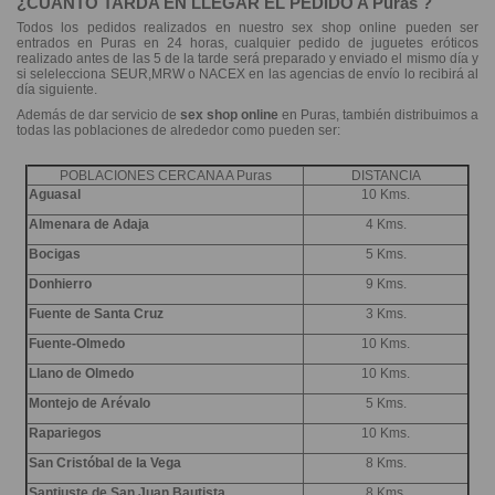
¿CUANTO TARDA EN LLEGAR EL PEDIDO A Puras ?
Todos los pedidos realizados en nuestro sex shop online pueden ser
entrados en Puras en 24 horas, cualquier pedido de juguetes eróticos
realizado antes de las 5 de la tarde será preparado y enviado el mismo día y
si selelecciona SEUR,MRW o NACEX en las agencias de envío lo recibirá al
día siguiente.
Además de dar servicio de
sex shop online
en Puras, también distribuimos a
todas las poblaciones de alrededor como pueden ser:
POBLACIONES CERCANA A Puras
DISTANCIA
Aguasal
10 Kms.
Almenara de Adaja
4 Kms.
Bocigas
5 Kms.
Donhierro
9 Kms.
Fuente de Santa Cruz
3 Kms.
Fuente-Olmedo
10 Kms.
Llano de Olmedo
10 Kms.
Montejo de Arévalo
5 Kms.
Rapariegos
10 Kms.
San Cristóbal de la Vega
8 Kms.
Santiuste de San Juan Bautista
8 Kms.