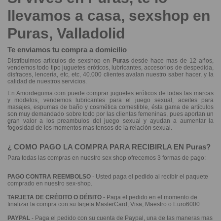
llevamos a casa,
sexshop
en
Puras, Valladolid
Te enviamos tu compra a domicilio
Distribuimos artículos de sexshop en
Puras
desde hace mas de 12 años,
vendemos todo tipo juguetes eróticos, lubricantes, accesorios de despedida,
disfraces, lencería, etc, etc, 40.000 clientes avalan nuestro saber hacer, y la
calidad de nuestros servicios.
En Amordegoma.com puede comprar
juguetes eróticos
de todas las marcas
y modelos, vendemos
lubricantes
para el juego sexual, aceites para
masajes, espumas de baño y cosmética comestible, ésta gama de artículos
son muy demandado sobre todo por las clientas femeninas, pues aportan un
gran valor a los preambulos del juego sexual y ayudan a aumentar la
fogosidad de los momentos mas tensos de la relación sexual.
¿ COMO PAGO LA COMPRA PARA RECIBIRLA EN Puras?
Para todas las compras en nuestro sex shop ofrecemos 3 formas de pago:
PAGO CONTRA REEMBOLSO
- Usted paga el pedido al recibir el paquete
comprado en nuestro sex-shop.
TARJETA DE CRÉDITO O DÉBITO
- Paga el pedido en el momento de
finalizar la compra con su tarjeta MasterCard, Visa, Maestro o Euro6000
PAYPAL
- Paga el pedido con su cuenta de Paypal, una de las maneras mas