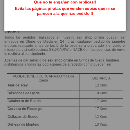
Que no te engañen con replicas!!
El precio de transporte de todos los envíos comprados en nuestro sex shop
online dentro de la península es de 3,30€, pero si el precio del carrito supera
Evita las páginas piratas que venden copias que ni se
los 50€ el envío es totalmente gratis, y se realiza a través de la empresa
parecen a la que has pedido !!
Correos.
¿CUANTO TARDA EN LLEGAR EL PEDIDO A Olmos de
Ojeda ?
Todos los pedidos realizados en nuestro sex shop online pueden ser
entrados en Olmos de Ojeda en 24 horas, cualquier pedido de juguetes
eróticos realizado antes de las 5 de la tarde será preparado y enviado el
mismo día y si selelecciona SEUR,MRW o NACEX en las agencias de envío
lo recibirá al día siguiente.
Además de dar servicio de
sex shop online
en Olmos de Ojeda, también
distribuimos a todas las poblaciones de alrededor como pueden ser:
POBLACIONES CERCANA A Olmos de
DISTANCIA
Ojeda
Alar del Rey
12 Kms.
Báscones de Ojeda
10 Kms.
Calahorra de Boedo
17 Kms.
Cervera de Pisuerga
17 Kms.
Collazos de Boedo
12 Kms.
Dehesa de Montejo
13 Kms.