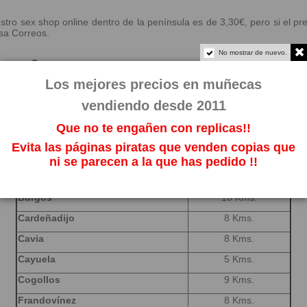
tro sex shop online dentro de la península es de 3,30€, pero si el pre
esa Correos.
No mostrar de nuevo.
rcos ?
en ser entrados en Arcos en 24 horas, cualquier pedido de juguetes e
Los mejores precios en muñecas
as agencias de envío lo recibirá al día siguiente.
vendiendo desde 2011
 distribuimos a todas las poblaciones de alrededor como pueden ser:
Que no te engañen con replicas!!
POBLACIONES CERCANA A Arcos
DISTANCIA
Evita las páginas piratas que venden copias que
Albillos
3 Kms.
ni se parecen a la que has pedido !!
Buniel
8 Kms.
Burgos
10 Kms.
Cardeñadijo
8 Kms.
Cavia
8 Kms.
Cayuela
5 Kms.
Cogollos
9 Kms.
Frandovínez
8 Kms.