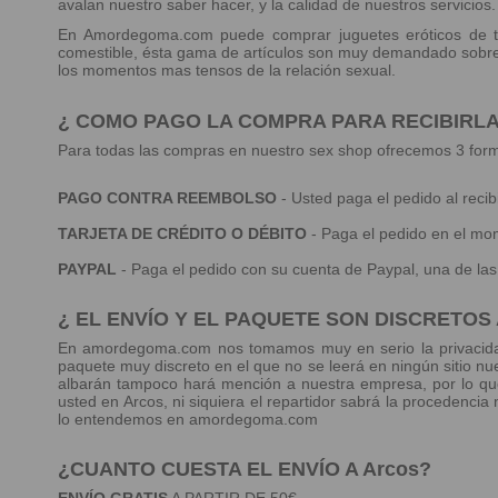
avalan nuestro saber hacer, y la calidad de nuestros servicios.
En Amordegoma.com puede comprar
juguetes eróticos
de t
comestible, ésta gama de artículos son muy demandado sobre t
los momentos mas tensos de la relación sexual.
¿ COMO PAGO LA COMPRA PARA RECIBIRLA
Para todas las compras en nuestro sex shop ofrecemos 3 for
PAGO CONTRA REEMBOLSO
- Usted paga el pedido al reci
TARJETA DE CRÉDITO O DÉBITO
- Paga el pedido en el mom
PAYPAL
- Paga el pedido con su cuenta de Paypal, una de l
¿ EL ENVÍO Y EL PAQUETE SON DISCRETOS 
En amordegoma.com nos tomamos muy en serio la privacidad
paquete muy discreto en el que no se leerá en ningún sitio n
albarán tampoco hará mención a nuestra empresa, por lo que 
usted en Arcos, ni siquiera el repartidor sabrá la procedenci
lo entendemos en amordegoma.com
¿CUANTO CUESTA EL ENVÍO A Arcos?