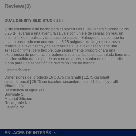
Reviews
(0)
DUAL DENSITY SILIC STUD 6.25 I
¡Este estudiante está hecho para tu placer! Los Dual Density Silicone Studs
6.25 te llevarán a una aventura salvaje con un eje de sensación real, un
diseño flexible realista y una base de succión. Entregue el placer que ha
estado buscando con una vara de 6.25 pulgadas de largo con cabeza
realista, eje texturizado y bolas realistas. El eje texturizado tiene una
sensación firme, pero flexible, que seguramente proporcionará una
experiencia de penetración realmente realista. La base acanalada tiene una
succión sólida que se puede usar en un arnés o montar en una superficie
plana para una sensación de diversión libre de manos.
Características:
Dimensiones del producto 16 x 3.75 cm (shaft) | 12.75 cm (shaft
circumference) | 26.75 cm (scrotum circumference) | 21.5 cm (overall)
Vibrando No
Resistencia al agua Yes
Bodysafe Si
Material Silicone
Recargable No
Calienta No
ENLACES DE INTERÉS