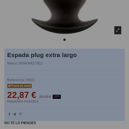
Espada plug extra largo
Marca:
NSNOVELTIES
Referencia
26622
Fuera de stock
22,87 €
25,99 €
-12%
Impuestos incluidos
NO TE LO PIENSES