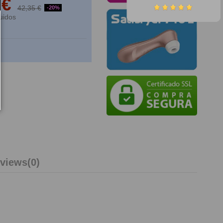
 €
42,35 €
-20%
uidos
views
(0)