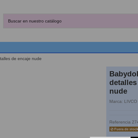
talles de encaje nude
Babydol
detalles
nude
Marca:
LIVCO
Referencia
27
Fuera de stoc