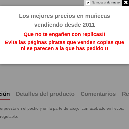
33,88
No mostrar de nuevo.
Impuestos incl
Los mejores precios en muñecas
vendiendo desde 2011
Que no te engañen con replicas!!
Evita las páginas piratas que venden copias que
ni se parecen a la que has pedido !!
ción
Detalles del producto
Comentarios
Re
perpuesto en el pecho y en la parte de abajo, con acabado en flecos.
regulable.