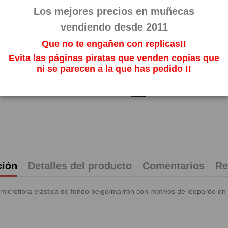
Referencia
27
Los mejores precios en muñecas
Fuera de stoc
vendiendo desde 2011
28,68
Que no te engañen con replicas!!
Impuestos incl
Evita las páginas piratas que venden copias que
ni se parecen a la que has pedido !!
ción
Detalles del producto
Comentarios
Re
icrofibra elástica de fondo beige/marrón con motivos de leopardo en ne