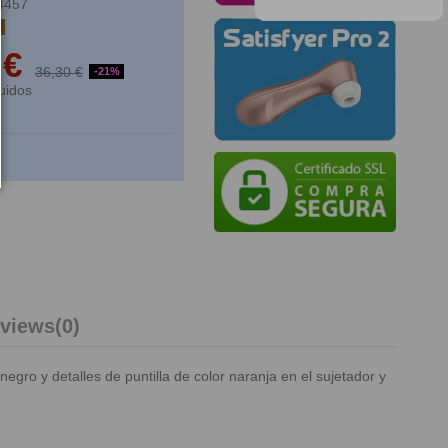
4457
k
 €
36,30 €
-21%
uidos
views
(0)
gro y detalles de puntilla de color naranja en el sujetador y