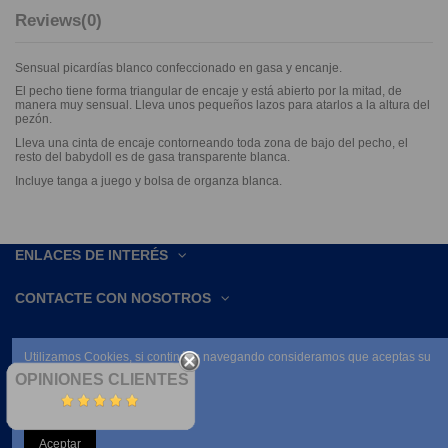
Reviews
(0)
Sensual picardías blanco confeccionado en gasa y encanje.
El pecho tiene forma triangular de encaje y está abierto por la mitad, de
manera muy sensual. Lleva unos pequeños lazos para atarlos a la altura del
pezón.
Lleva una cinta de encaje contorneando toda zona de bajo del pecho, el
resto del babydoll es de gasa transparente blanca.
Incluye tanga a juego y bolsa de organza blanca.
ENLACES DE INTERÉS
CONTACTE CON NOSOTROS
Utilizamos Cookies, si continúas navegando consideramos que aceptas su
uso.
OPINIONES CLIENTES
Leer condiciones
Aceptar
NEWSLETTER