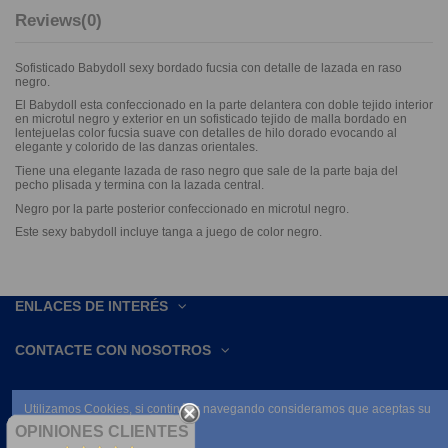
Reviews
(0)
Sofisticado Babydoll sexy bordado fucsia con detalle de lazada en raso
negro.
El Babydoll esta confeccionado en la parte delantera con doble tejido interior
en microtul negro y exterior en un sofisticado tejido de malla bordado en
lentejuelas color fucsia suave con detalles de hilo dorado evocando al
elegante y colorido de las danzas orientales.
Tiene una elegante lazada de raso negro que sale de la parte baja del
pecho plisada y termina con la lazada central.
Negro por la parte posterior confeccionado en microtul negro.
Este sexy babydoll incluye tanga a juego de color negro.
ENLACES DE INTERÉS
CONTACTE CON NOSOTROS
Utilizamos Cookies, si continúas navegando consideramos que aceptas su
uso.
OPINIONES CLIENTES