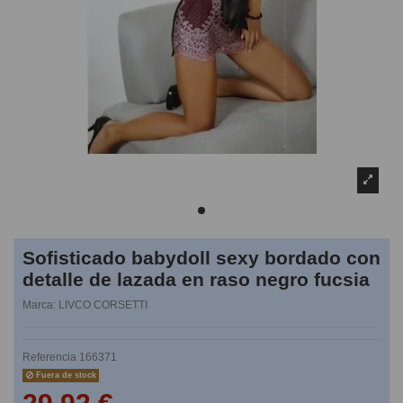
Sofisticado babydoll sexy bordado con
detalle de lazada en raso negro fucsia
Marca:
LIVCO CORSETTI
Referencia
166371
Fuera de stock