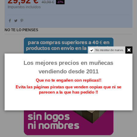
29,92 €
40,98 €
-27%
Impuestos incluidos
NO TE LO PIENSES
No mostrar de nuevo.
Los mejores precios en muñecas
vendiendo desde 2011
Que no te engañen con replicas!!
Evita las páginas piratas que venden copias que ni se
parecen a la que has pedido !!