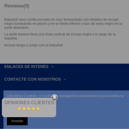
Reviews
(0)
Babydoll sexy confeccionado en raso tornasolado con detalles de encaje
negro bordeando en pecho y en el ribete inferior y lazo de seda negro en la
parte delantera.
La parte trasera lleva una línea vertical de encaje negro a lo largo de la
espalda.
Incluye tanga a juego con el babydoll.
ENLACES DE INTERÉS
CONTACTE CON NOSOTROS
Utilizamos Cookies, si continúas navegando consideramos que aceptas su
uso.
OPINIONES CLIENTES
Leer condiciones
Aceptar
NEWSLETTER