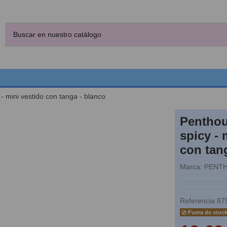
- mini vestido con tanga - blanco
Penthou
spicy - 
con tan
Marca:
PENT
Referencia
87
Fuera de stoc