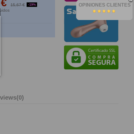
 €
15,67 €
OPINIONES CLIENTES
-19%
uidos
views
(0)