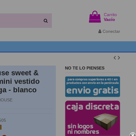
Carrito
Vacío
Conectar
NO TE LO PIENSES
se sweet &
mini vestido
ga - blanco
HOUSE
505
k