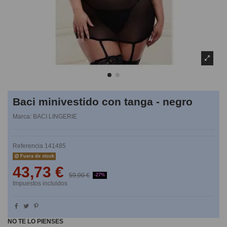
Baci minivestido con tanga - negro
Marca:
BACI LINGERIE
Referencia
141485
Fuera de stock
43,73 €
59,90 €
-27%
Impuestos incluidos
NO TE LO PIENSES