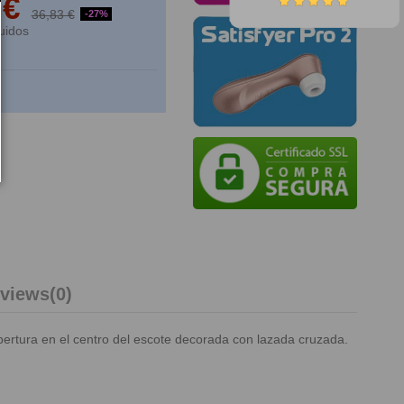
 €
36,83 €
-27%
uidos
views
(0)
 abertura en el centro del escote decorada con lazada cruzada.