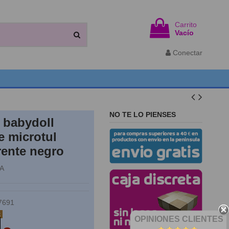
Carrito
Vacío
Conectar
NO TE LO PIENSES
 babydoll
e microtul
rente negro
A
7691
k
OPINIONES CLIENTES