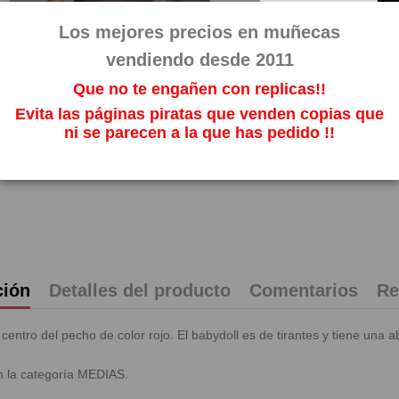
26,89
Los mejores precios en muñecas
Impuestos incl
vendiendo desde 2011
Que no te engañen con replicas!!
Evita las páginas piratas que venden copias que
ni se parecen a la que has pedido !!
ción
Detalles del producto
Comentarios
Re
 centro del pecho de color rojo. El babydoll es de tirantes y tiene una
n la categoría MEDIAS.