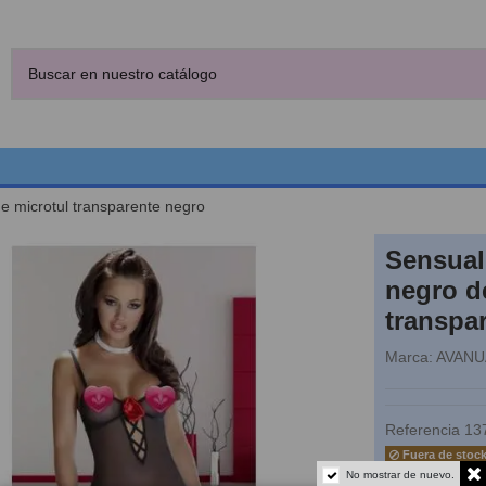
e microtul transparente negro
Sensual
negro d
transpa
Marca:
AVANU
Referencia
13
Fuera de stoc
No mostrar de nuevo.