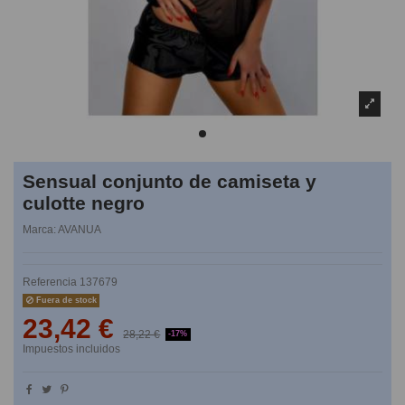
Sensual conjunto de camiseta y
culotte negro
Marca:
AVANUA
Referencia
137679
Fuera de stock
23,42 €
28,22 €
-17%
Impuestos incluidos