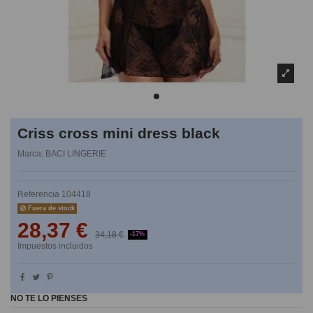
Criss cross mini dress black
Marca:
BACI LINGERIE
Referencia
104418
Fuera de stock
28,37 €
34,18 €
-17%
Impuestos incluidos
NO TE LO PIENSES