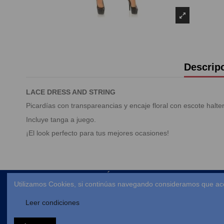
Descrip
LACE DRESS AND STRING
Picardías con transpareancias y encaje floral con escote halte
Incluye tanga a juego.
¡El look perfecto para tus mejores ocasiones!
ENLACES DE INTERÉS
Utilizamos Cookies, si continúas navegando consideramos que ac
Envío
Leer condiciones
Aviso legal
Términos y condiciones