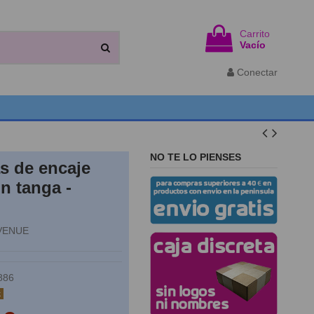
Carrito
Vacío
Conectar
NO TE LO PIENSES
as de encaje
on tanga -
VENUE
886
k