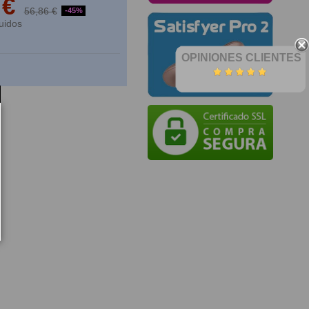
 €
56,86 €
-45%
uidos
OPINIONES CLIENTES