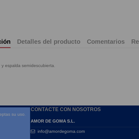
ción
Detalles del producto
Comentarios
Re
r y espalda semidescubierta.
CONTACTE CON NOSOTROS
eptas su uso.
AMOR DE GOMA S.L.
info@amordegoma.com