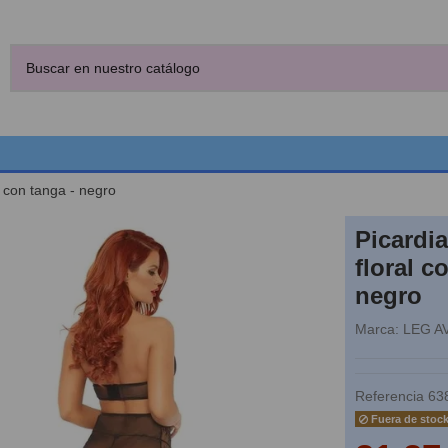
l con tanga - negro
Picardi
floral c
negro
Marca:
LEG A
Referencia
63
Fuera de stoc