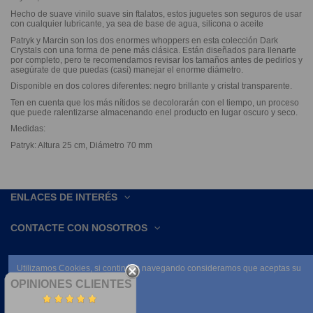
Hecho de suave vinilo suave sin ftalatos, estos juguetes son seguros de usar
con cualquier lubricante, ya sea de base de agua, silicona o aceite
Patryk y Marcin son los dos enormes whoppers en esta colección Dark
Crystals con una forma de pene más clásica. Están diseñados para llenarte
por completo, pero te recomendamos revisar los tamaños antes de pedirlos y
asegúrate de que puedas (casi) manejar el enorme diámetro.
Disponible en dos colores diferentes: negro brillante y cristal transparente.
Ten en cuenta que los más nítidos se decolorarán con el tiempo, un proceso
que puede ralentizarse almacenando enel producto en lugar oscuro y seco.
Medidas:
Patryk: Altura 25 cm, Diámetro 70 mm
ENLACES DE INTERÉS
CONTACTE CON NOSOTROS
Utilizamos Cookies, si continúas navegando consideramos que aceptas su
uso.
OPINIONES CLIENTES
Leer condiciones