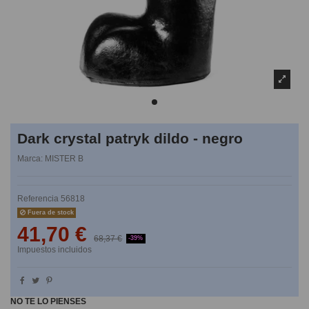
Dark crystal patryk dildo - negro
Marca:
MISTER B
Referencia
56818
Fuera de stock
41,70 €
68,37 €
-39%
Impuestos incluidos
NO TE LO PIENSES