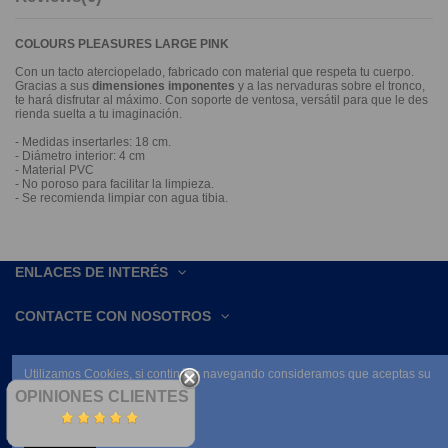
COLOURS PLEASURES LARGE PINK
Con un tacto aterciopelado, fabricado con material que respeta tu cuerpo.
Gracias a sus
dimensiones imponentes
y a las nervaduras sobre el tronco,
te hará disfrutar al máximo. Con soporte de ventosa, versátil para que le des
rienda suelta a tu imaginación.
- Medidas insertarles: 18 cm.
- Diámetro interior: 4 cm
- Material PVC
- No poroso para facilitar la limpieza.
- Se recomienda limpiar con agua tibia.
ENLACES DE INTERÉS
CONTACTE CON NOSOTROS
Utilizamos Cookies, si continúas navegando consideramos que aceptas su
uso.
OPINIONES CLIENTES
Leer condiciones