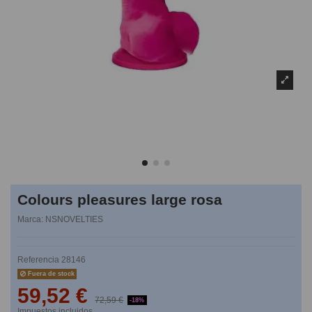
Colours pleasures large rosa
Marca:
NSNOVELTIES
Referencia
28146
Fuera de stock
59,52 €
72,59 €
-18%
Impuestos incluidos