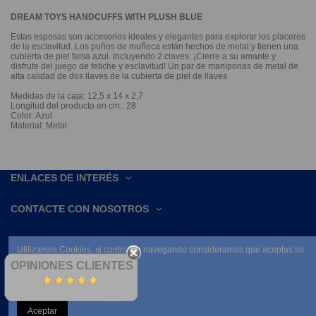
DREAM TOYS HANDCUFFS WITH PLUSH BLUE
Estas esposas son accesorios ideales y elegantes para explorar los placeres
de la esclavitud. Los puños de muñeca están hechos de metal y tienen una
cubierta de piel falsa azul. Incluyendo 2 claves. ¡Cierre a su amante y
disfrute del juego de fetiche y esclavitud! Un par de maniponas de metal de
alta calidad de dos llaves de la cubierta de piel de llaves
Medidas de la caja: 12,5 x 14 x 2,7
Longitud del producto en cm.: 28
Color: Azul
Material: Metal
ENLACES DE INTERÉS
CONTACTE CON NOSOTROS
Utilizamos Cookies, si continúas navegando consideramos que aceptas su
uso.
OPINIONES CLIENTES
Leer condiciones
Aceptar
NEWSLETTER